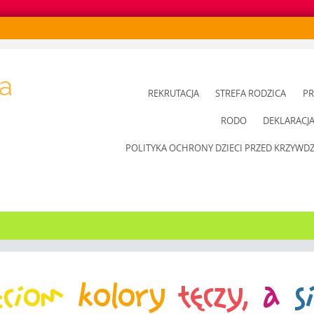
a
SKIP
REKRUTACJA
STREFA RODZICA
PR
TO
RODO
DEKLARACJ
CONTENT
POLITYKA OCHRONY DZIECI PRZED KRZYWD