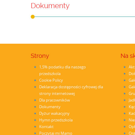
Dokumenty
Strony
Na s
1,5% podatku dla naszego
Akt
przedszkola
Do
Cookie Policy
Gal
Deklaracja dostępności cyfrowej dla
Gal
strony internetowej
Gr
Dla pracowników
Jad
Dokumenty
Kąc
Dyżur wakacyjny
Ka
Hymn przedszkola
Nie
Kontakt
Opł
Poczytaj mi Mamo
Org