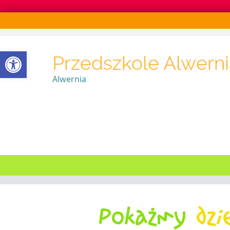
Otwórz pasek narzędzi
Przedszkole Alwerni
Alwernia