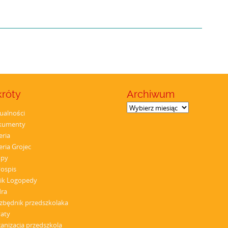
króty
Archiwum
Archiwum
ualności
kumenty
eria
eria Grojec
upy
łospis
ik Logopedy
dra
zbędnik przedszkolaka
aty
anizacja przedszkola