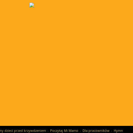
ny dzieci przed krzywdzeniem
Poczytaj Mi Mamo
Dla pracowników
Hymn