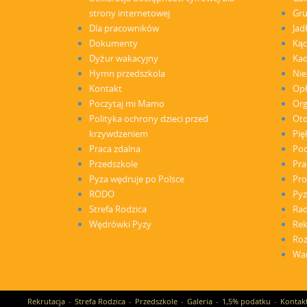
strony internetowej
Gr
Dla pracowników
Jad
Dokumenty
Kąc
Dyżur wakacyjny
Ka
Hymn przedszkola
Nie
Kontakt
Opł
Poczytaj mi Mamo
Org
Polityka ochrony dzieci przed
Oto
krzywdzeniem
Pię
Praca zdalna
Poc
Przedszkole
Pra
Pyza wędruje po Polsce
Pro
RODO
Pyz
Strefa Rodzica
Rad
Wędrówki Pyzy
Rek
Roz
War
Rekrutacja
Strefa Rodzica
Przedszkole
Galeria
1,5% podatku
Kontak