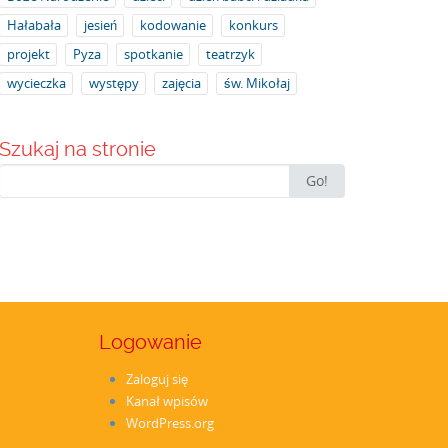
Hałabała
jesień
kodowanie
konkurs
projekt
Pyza
spotkanie
teatrzyk
wycieczka
występy
zajęcia
św. Mikołaj
Szukaj na stronie
Search
Go!
for:
Logowanie
Zaloguj się
Kanał wpisów
WordPress.org