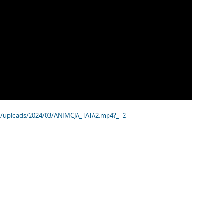
t/uploads/2024/03/ANIMCJA_TATA2.mp4?_=2