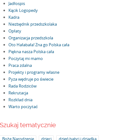
Jadłospis
Kącik Logopedy
Kadra
Niezbędnik przedszkolaka
Opłaty
Organizacja przedszkola
Oto Hałabała! Zna go Polska cała
Piękna nasza Polska cała
Poczytaj mi mamo
Praca zdalna
Projekty i programy własne
Pyza wędruje po świecie
Rada Rodziców
Rekrutacja
Rozkład dnia
Warto poczytać
Szukaj tematycznie
Boże Narodzenie
dzieci
dzień babci i dziadka