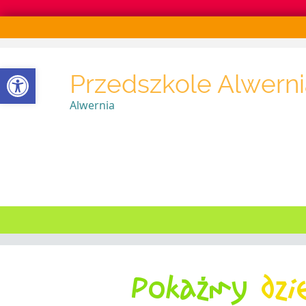
Otwórz pasek narzędzi
Przedszkole Alwerni
Alwernia