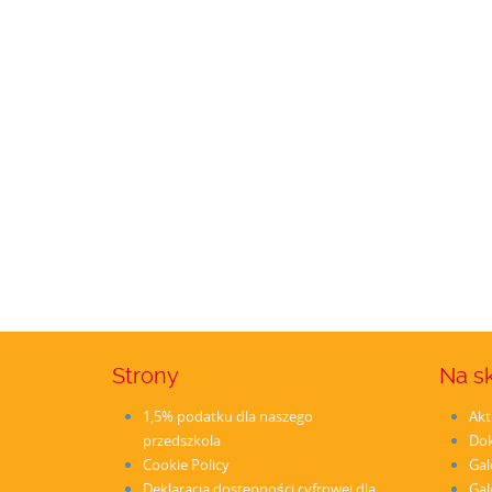
Strony
Na s
1,5% podatku dla naszego
Akt
przedszkola
Do
Cookie Policy
Gal
Deklaracja dostępności cyfrowej dla
Gal