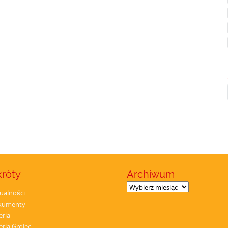
króty
Archiwum
Archiwum
ualności
kumenty
eria
eria Grojec