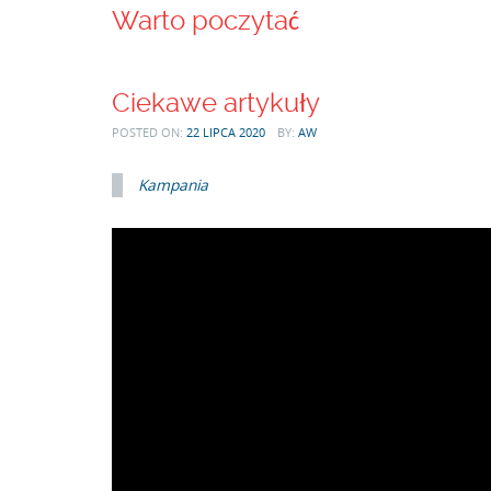
Warto poczytać
Ciekawe artykuły
POSTED ON:
22 LIPCA 2020
BY:
AW
Kampania