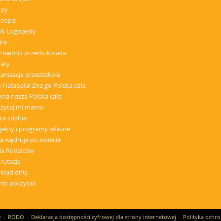
upy
łospis
ik Logopedy
dra
zbędnik przedszkolaka
aty
anizacja przedszkola
 Hałabała! Zna go Polska cała
kna nasza Polska cała
zytaj mi mamo
ca zdalna
jekty i programy własne
a wędruje po świecie
a Rodziców
rutacja
kład dnia
to poczytać
t
RODO
Deklaracja dostępności cyfrowej dla strony internetowej
Polityka ochro