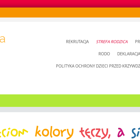
a
SKIP
REKRUTACJA
STREFA RODZICA
PR
TO
RODO
DEKLARACJ
CONTENT
POLITYKA OCHRONY DZIECI PRZED KRZYWD