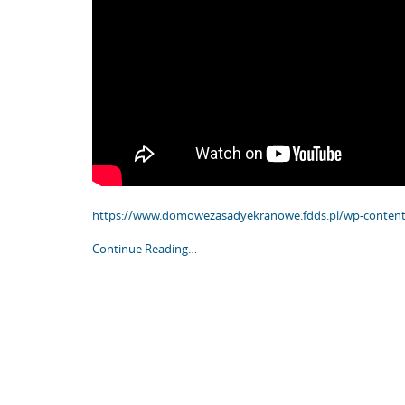
https://www.domowezasadyekranowe.fdds.pl/wp-conten
Continue Reading…