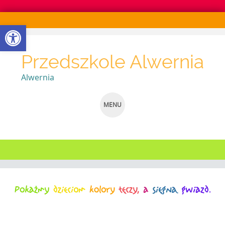
Otwórz pasek narzędzi
Przedszkole Alwernia
Alwernia
MENU
SKIP
TO
CONTENT