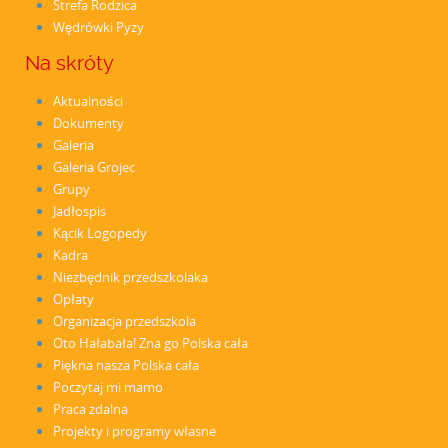
Strefa Rodzica
Wędrówki Pyzy
Na skróty
Aktualności
Dokumenty
Galeria
Galeria Grojec
Grupy
Jadłospis
Kącik Logopedy
Kadra
Niezbędnik przedszkolaka
Opłaty
Organizacja przedszkola
Oto Hałabała! Zna go Polska cała
Piękna nasza Polska cała
Poczytaj mi mamo
Praca zdalna
Projekty i programy własne