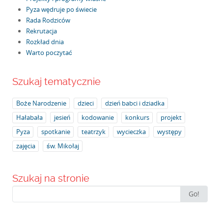
Pyza wędruje po świecie
Rada Rodziców
Rekrutacja
Rozkład dnia
Warto poczytać
Szukaj tematycznie
Boże Narodzenie
dzieci
dzień babci i dziadka
Hałabała
jesień
kodowanie
konkurs
projekt
Pyza
spotkanie
teatrzyk
wycieczka
występy
zajęcia
św. Mikołaj
Szukaj na stronie
Search
Go!
for: