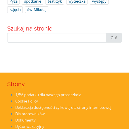
Pyza
spotkanie
teatrzyk
wycieczka
występy
zajęcia
św. Mikołaj
Szukaj na stronie
Search
Go!
for:
Strony
1,5% podatku dla naszego przedszkola
Cookie Policy
Deklaracja dostępności cyfrowej dla strony internetowej
Dla pracowników
Dokumenty
Dyżur wakacyjny