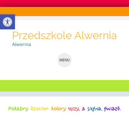
Otwórz pasek narzędzi
Przedszkole Alwernia
Alwernia
MENU
SKIP
TO
CONTENT