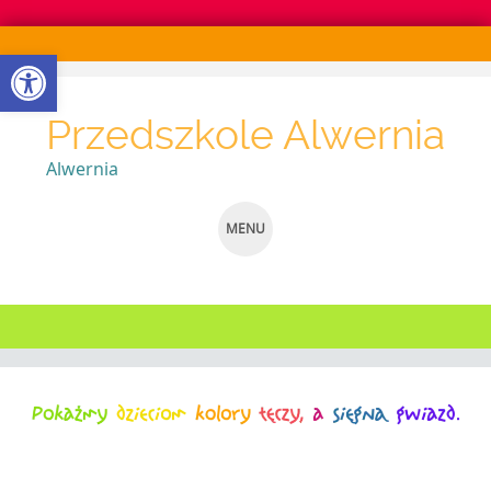
Otwórz pasek narzędzi
Przedszkole Alwernia
Alwernia
MENU
SKIP
TO
CONTENT