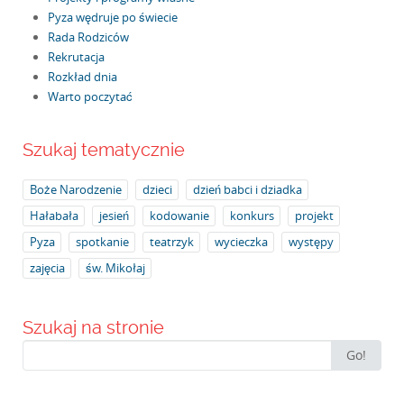
Pyza wędruje po świecie
Rada Rodziców
Rekrutacja
Rozkład dnia
Warto poczytać
Szukaj tematycznie
Boże Narodzenie
dzieci
dzień babci i dziadka
Hałabała
jesień
kodowanie
konkurs
projekt
Pyza
spotkanie
teatrzyk
wycieczka
występy
zajęcia
św. Mikołaj
Szukaj na stronie
Search
Go!
for: