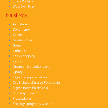
Strefa Rodzica
Wędrówki Pyzy
Na skróty
Aktualności
Dokumenty
Galeria
Galeria Grojec
Grupy
Jadłospis
Kącik Logopedy
Kadra
Niezbędnik przedszkolaka
Opłaty
Organizacja przedszkola
Oto Hałabała! Zna go Polska cała
Piękna nasza Polska cała
Poczytaj mi mamo
Praca zdalna
Projekty i programy własne