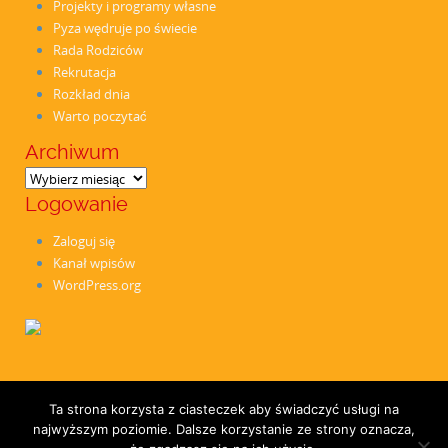
Projekty i programy własne
Pyza wędruje po świecie
Rada Rodziców
Rekrutacja
Rozkład dnia
Warto poczytać
Archiwum
Archiwum
Logowanie
Zaloguj się
Kanał wpisów
WordPress.org
Rekrutacja
Strefa Rodzica
Przedszkole
Galeria
1,5% podatku
Kontakt
Ta strona korzysta z ciasteczek aby świadczyć usługi na
RODO
Deklaracja dostępności cyfrowej dla strony internetowej
Polityka
najwyższym poziomie. Dalsze korzystanie ze strony oznacza,
ochrony dzieci przed krzywdzeniem
Poczytaj Mi Mamo
Dla pracowników