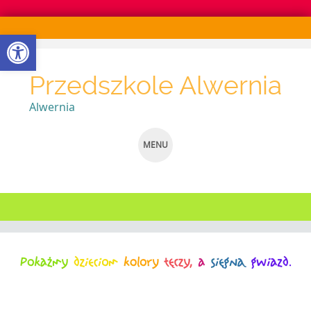
Otwórz pasek narzędzi
Przedszkole Alwernia
Alwernia
MENU
SKIP
TO
CONTENT