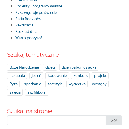
Projekty i programy własne
Pyza wędruje po świecie
Rada Rodziców
Rekrutacja
Rozkład dnia
Warto poczytać
Szukaj tematycznie
Boże Narodzenie
dzieci
dzień babci i dziadka
Hałabała
jesień
kodowanie
konkurs
projekt
Pyza
spotkanie
teatrzyk
wycieczka
występy
zajęcia
św. Mikołaj
Szukaj na stronie
Search
Go!
for: